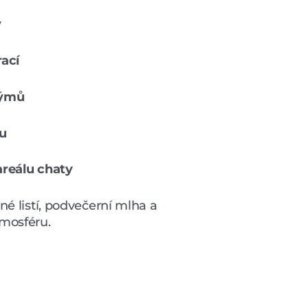
y
ací
týmů
ru
areálu chaty
né listí, podvečerní mlha a
tmosféru.