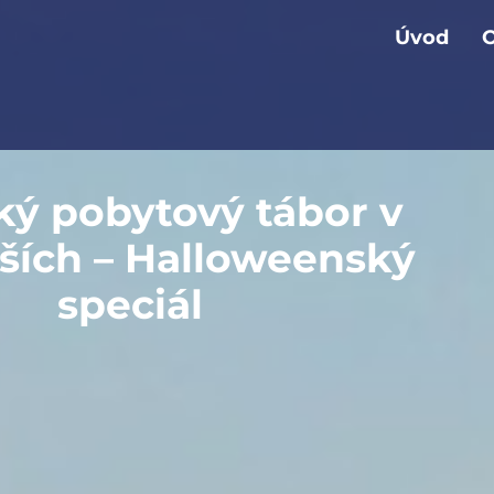
Úvod
O
ký pobytový tábor v
ších – Halloweenský
speciál