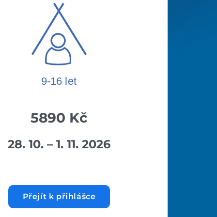
9-16 l
e
t
5890 Kč
28. 10. – 1. 11. 2026
Přejít k přihlášce