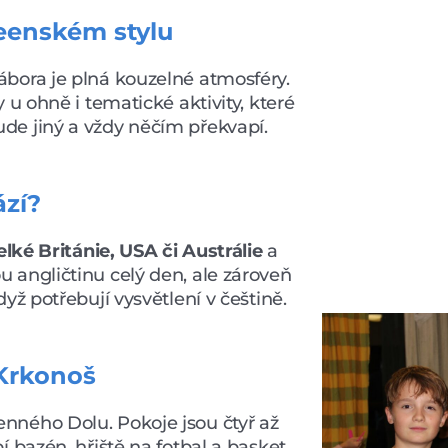
weenském stylu
ábora je plná kouzelné atmosféry.
 u ohně i tematické aktivity, které
de jiný a vždy něčím překvapí.
ází?
lké Británie, USA či Austrálie
a
ou angličtinu celý den, ale zároveň
yž potřebují vysvětlení v češtině.
 Krkonoš
nného Dolu. Pokoje jsou čtyř až
 bazén, hřiště na fotbal a basket,