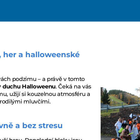
, her a halloweenské
rvách podzimu – a právě v tomto
 v duchu Halloweenu
. Čeká na vás
u, užijí si kouzelnou atmosféru a
 rodilými mluvčími.
vně a bez stresu