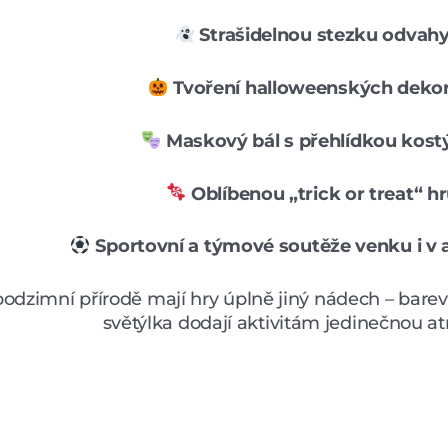
Strašidelnou stezku odvah
Tvoření halloweenských dekor
Maskový bál s přehlídkou kos
Oblíbenou „trick or treat“ h
Sportovní a týmové soutěže venku i v 
podzimní přírodě mají hry úplně jiný nádech – barev
světýlka dodají aktivitám jedinečnou a