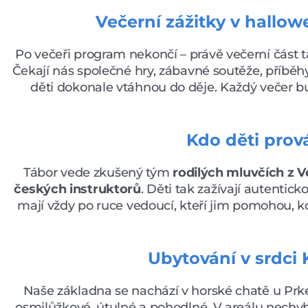
Večerní zážitky v hallo
Po večeři program nekončí – právě večerní část t
Čekají nás společné hry, zábavné soutěže, příběhy
děti dokonale vtáhnou do děje. Každý večer bu
Kdo děti prov
Tábor vede zkušený tým
rodilých mluvčích z Ve
českých instruktorů
. Děti tak zažívají autentick
mají vždy po ruce vedoucí, kteří jim pomohou, kd
Ubytování v srdci
Naše základna se nachází v horské chatě u Prke
osmilůžkové, útulné a pohodlné. V areálu nechybí