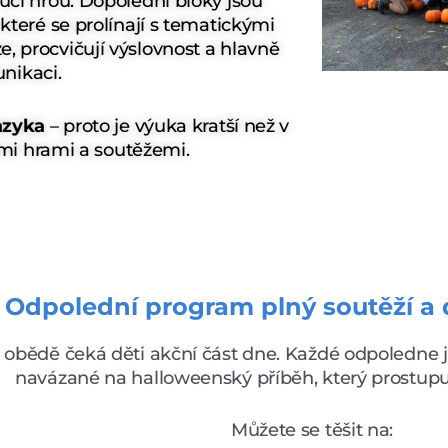
e učí hrou. Dopolední bloky jsou
které se prolínají s tematickými
ze, procvičují výslovnost a hlavně
unikaci.
azyka
– proto je výuka kratší než v
mi hrami a soutěžemi.
Odpolední program plný soutěží a 
 obědě čeká děti akční část dne. Každé odpoledne j
navázané na halloweenský příběh, který prostup
Můžete se těšit na: