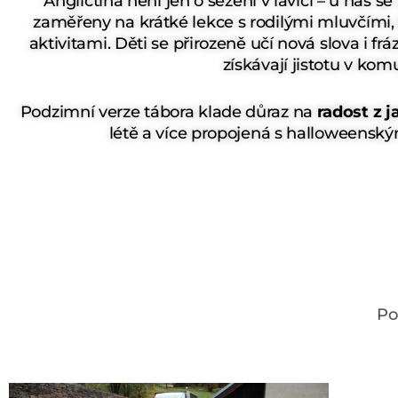
Angličtina není jen o sezení v lavici – u nás s
zaměřeny na krátké lekce s rodilými mluvčími, 
aktivitami. Děti se přirozeně učí nová slova i frá
získávají jistotu v kom
Podzimní verze tábora klade důraz na
radost z j
létě a více propojená s halloweenský
Po